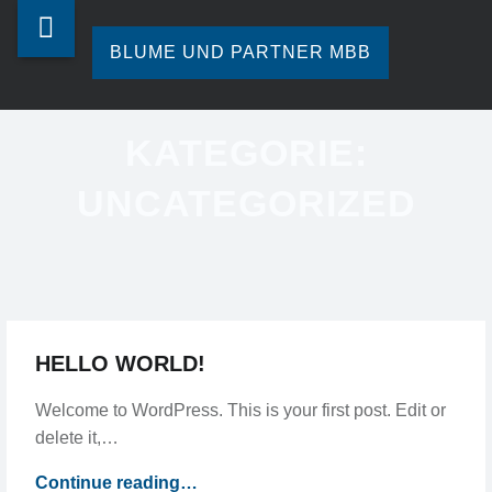
Blume
Skip
UNCATEGORIZED
und
to
BLUME UND PARTNER MBB
-
Partner
content
Ihre
BLUME
mbb
Steuerberatung
KATEGORIE:
in
UND
site
Hamburg.
UNCATEGORIZED
navigation
PARTNER
MBB
HELLO WORLD!
Welcome to WordPress. This is your first post. Edit or
delete it,…
“Hello
Continue reading
…